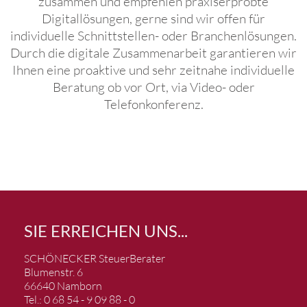
zusammen und empfehlen praxiserprobte
Digitallösungen, gerne sind wir offen für
individuelle Schnittstellen- oder Branchenlösungen.
Durch die digitale Zusammenarbeit garantieren wir
Ihnen eine proaktive und sehr zeitnahe individuelle
Beratung ob vor Ort, via Video- oder
Telefonkonferenz.
SIE ERREICHEN UNS...
SCHÖNECKER
SteuerBerater
Blumenstr. 6
66640 Namborn
Tel.: 0 68 54 - 9 09 88 - 0